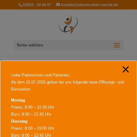
modal-check
02855 - 30 40 07
kontakt@physio-aktiv-voerde.de
Seite wählen
Liebe Patientinnen und Patienten,
von
PhysioAktiv
|
05.08.2022
Ab dem 15.07.2026 gelten bei uns folgende neue Öffnungs- und
Bürozeiten:
Montag
Praxis: 8:00 – 15:30 Uhr
Büro: 8:00 – 12:45 Uhr
Dienstag
Praxis: 8:00 – 19:00 Uhr
Büro: 8:00 – 12:45 Uhr