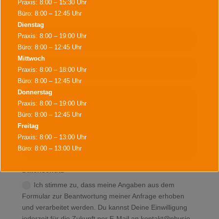
Haben Sie Fragen?
Praxis: 8:00 – 15:30 Uhr
Büro: 8:00 – 12:45 Uhr
Dienstag
Praxis: 8:00 – 19:00 Uhr
Büro: 8:00 – 12:45 Uhr
Mittwoch
Praxis: 8:00 – 18:00 Uhr
Büro: 8:00 – 12:45 Uhr
Donnerstag
Praxis: 8:00 – 19:00 Uhr
Büro: 8:00 – 12:45 Uhr
Freitag
Praxis: 8:00 – 13:00 Uhr
Büro: 8:00 – 13:00 Uhr
Datenschutz
Während der Bürozeiten sind wir für Terminvereinbarungen,
Ich stimme zu, dass meine Angaben aus dem
Terminabsagen, Rezeptannahmen und alles Wichtige für sie da.
Formular zur Beantwortung meiner Anfrage erhoben
Weiter Termine sind nach Vereinbarung möglich.
und verarbeitet werden. Du kannst Deine Einwilligung
jederzeit für die Zukunft per E-Mail an kontakt@physio-