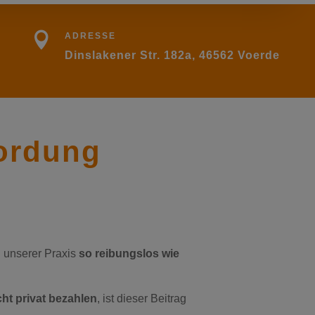

ADRESSE
Dinslakener Str. 182a, 46562 Voerde
rordung
n unserer Praxis
so reibungslos wie
cht privat bezahlen
, ist dieser Beitrag