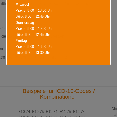
ftlich, mit Stempel und Unterschrift) ist möglich.
Mittwoch
Praxis: 8:00 – 18:00 Uhr
Büro: 8:00 – 12:45 Uhr
Donnerstag
tus“
reicht nicht aus.
Praxis: 8:00 – 19:00 Uhr
Büro: 8:00 – 12:45 Uhr
lgediagnosen
angegeben werden.
Freitag
Praxis: 8:00 – 13:00 Uhr
hnen gerne weiter.
Büro: 8:00 – 13:00 Uhr
en Sie bei der Klärung mit Ihrem Arzt.
Während der Bürozeiten sind wir für
Terminvereinbarungen, Terminabsagen,
Rezeptannahmen und alles Wichtige für sie da. Weiter
Termine sind nach Vereinbarung möglich.
Beispiele für ICD-10-Codes /
Kombinationen
Die
E10.74, E10.75, E11.74, E11.75, E12.74,
Dies schließt sich in
16
Sekunden
dia