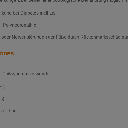
rankungen, bei denen eine podologische Behandlung möglich is
kung bei Diabetes mellitus
. Polyneuropathie
oder Nervenstörungen der Füße durch Rückenmarksschädigu
CODES
en Fußsyndrom verwendet:
es)
es)
ezeichnet