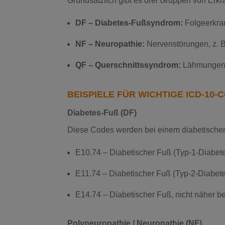
Grundsätzlich gibt es drei Gruppen von Erk
DF – Diabetes-Fußsyndrom:
Folgeerkran
NF – Neuropathie:
Nervenstörungen, z. B
QF – Querschnittssyndrom:
Lähmungen 
BEISPIELE FÜR WICHTIGE ICD-10-
Diabetes-Fuß (DF)
Diese Codes werden bei einem diabetisch
E10.74 – Diabetischer Fuß (Typ-1-Diabet
E11.74 – Diabetischer Fuß (Typ-2-Diabet
E14.74 – Diabetischer Fuß, nicht näher b
Polyneuropathie / Neuropathie (NF)