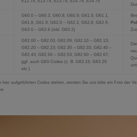
E12.75, E13.74, E13.75, E14.74, E14.75
Dur
G60.0 – G60.3, G60.8, G60.9; G61.0, G61.1,
Be
G61.8, G61.9; G62.0 – G62.2, G62.8, G62.9;
Po
G63.0 – G63.6 (inkl. G63.2)
Zus
G82.00 – G82.03, G82.09; G82.10 – G82.13;
Di
G82.20 – G82.23; G82.30 – G82.33; G82.40 –
neu
G82.43; G82.50 – G82.53; G82.60 – G82.67;
Que
ggf. auch G83-Codes (z. B. G83.19, G83.29
unt
etc.)
e hier aufgeführten Codes stehen, senden Sie uns bitte ein Foto der V
ke