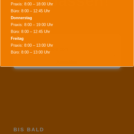
verpassen!
Praxis: 8:00 – 18:00 Uhr
Büro: 8:00 – 12:45 Uhr
Jetzt für unseren Newsletter anmelden
Donnerstag
und immer auf dem neuesten Stand sein:
Praxis: 8:00 – 19:00 Uhr
Büro: 8:00 – 12:45 Uhr
Freitag
E-Mail*
Praxis: 8:00 – 13:00 Uhr
Büro: 8:00 – 13:00 Uhr
Anmelden
Während der Bürozeiten sind wir für Terminvereinbarungen,
Terminabsagen, Rezeptannahmen und alles Wichtige für sie da.
Weiter Termine sind nach Vereinbarung möglich.
Dies schließt sich in
16
Sekunden
BIS BALD