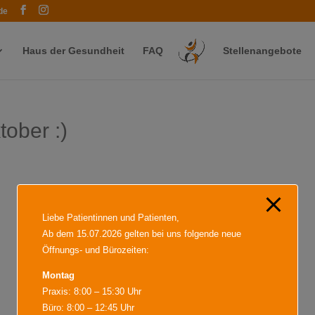
modal-check
de
Haus der Gesundheit
FAQ
Stellenangebote
ober :)
Liebe Patientinnen und Patienten,
Ab dem 15.07.2026 gelten bei uns folgende neue
Öffnungs- und Bürozeiten:
Montag
Praxis: 8:00 – 15:30 Uhr
Büro: 8:00 – 12:45 Uhr