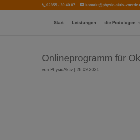
02855 - 30 40 07
kontakt@physio-aktiv-voerde.
Start
Leistungen
die Podologen
Onlineprogramm für Okt
von
PhysioAktiv
|
28.09.2021