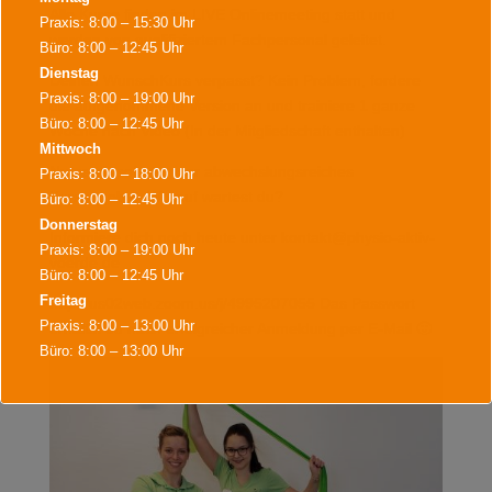
Alle Kurse finden im LIVE Onlinemeeting statt und
Praxis: 8:00 – 15:30 Uhr
werden von qualifiziertem Fachpersonal geleitet.
Büro: 8:00 – 12:45 Uhr
Dienstag
Deinen WunschKurs verpasst? Kein Problem, fordere
Praxis: 8:00 – 19:00 Uhr
die aufgenommene Version an und trainiere 1 ganze
Büro: 8:00 – 12:45 Uhr
Woche nach Video (In der Mitgliedschaft enthalten)
Mittwoch
Nutze ab sofort unser abwechslungsreiches
Praxis: 8:00 – 18:00 Uhr
Kursangebot. Worauf wartest du?
Büro: 8:00 – 12:45 Uhr
Donnerstag
Informiere dich noch heute unter kontakt@physio-aktiv-
Praxis: 8:00 – 19:00 Uhr
voerde.de
Büro: 8:00 – 12:45 Uhr
Freitag
http://us02web.zoom.us/j/4995207055 Das Passwort
Praxis: 8:00 – 13:00 Uhr
erhältst du nach erfolgreicher Anmeldung per E-Mail 🙂
Büro: 8:00 – 13:00 Uhr
Während der Bürozeiten sind wir für Terminvereinbarungen,
Terminabsagen, Rezeptannahmen und alles Wichtige für sie da.
Weiter Termine sind nach Vereinbarung möglich.