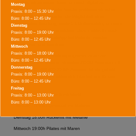
arbeiten wir an neuen Ideen um euch digital zu
Montag
unterstützen. Ab nächster Woche probieren wir schon
Praxis: 8:00 – 15:30 Uhr
etwas NEUES! Wir starten die Möglichkeit einer
Büro: 8:00 – 12:45 Uhr
individuellen Beratung, sowie 1:1 Onlinetraining um eure
Dienstag
persönlichen Ziele zu erreichen. Dazu meldet ihr euch
Praxis: 8:00 – 19:00 Uhr
ganz einfach per WhatsApp bei Melanie, zwecks
Büro: 8:00 – 12:45 Uhr
Absprachen und Terminen.
Mittwoch
Praxis: 8:00 – 18:00 Uhr
Um das aktuelle Onlinekursprogramm zu nutzen,
Büro: 8:00 – 12:45 Uhr
schaltet euch in unseren virtuellen ZOOM Kursraum mit
Donnerstag
folgender ID: 499 520 70 55! Passwort ist wie gehabt.
Praxis: 8:00 – 19:00 Uhr
Neue Interessenten melden sich bitte bei uns für den
Büro: 8:00 – 12:45 Uhr
Code.
Freitag
Montag 19:00h Rückenfit mit Marid
Praxis: 8:00 – 13:00 Uhr
Büro: 8:00 – 13:00 Uhr
Dienstag 10:30h Gymnastik mit Melanie
Dienstag 18:00h Rückenfit mit Melanie
Während der Bürozeiten sind wir für Terminvereinbarungen,
Terminabsagen, Rezeptannahmen und alles Wichtige für sie da.
Mittwoch 19:00h Pilates mit Maren
Weiter Termine sind nach Vereinbarung möglich.