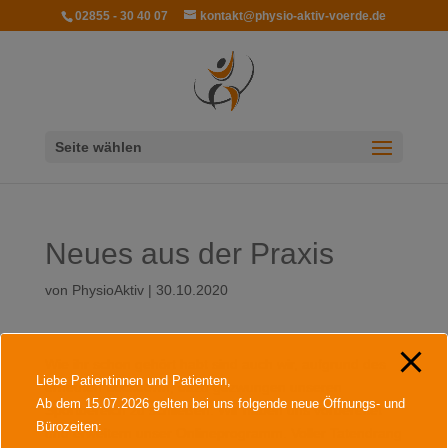
modal-check
02855 - 30 40 07
kontakt@physio-aktiv-voerde.de
Seite wählen
Neues aus der Praxis
von
PhysioAktiv
|
30.10.2020
Wie ihr schon gehört habt sind auch wir, aufgrund des
Liebe Patientinnen und Patienten,
erneuten Lockdown, dazu gezwungen unseren
Ab dem 15.07.2026 gelten bei uns folgende neue Öffnungs- und
Sportbereich zu schließen. Wir haben uns vorbereitet
Bürozeiten:
und erweitern unser Onlineprogramm. Voller Tatendrang