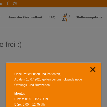
modal-check
de
Haus der Gesundheit
FAQ
Stellenangebote
frei :)
Liebe Patientinnen und Patienten,
Ab dem 15.07.2026 gelten bei uns folgende neue
Öffnungs- und Bürozeiten:
Montag
Praxis: 8:00 – 15:30 Uhr
Büro: 8:00 – 12:45 Uhr