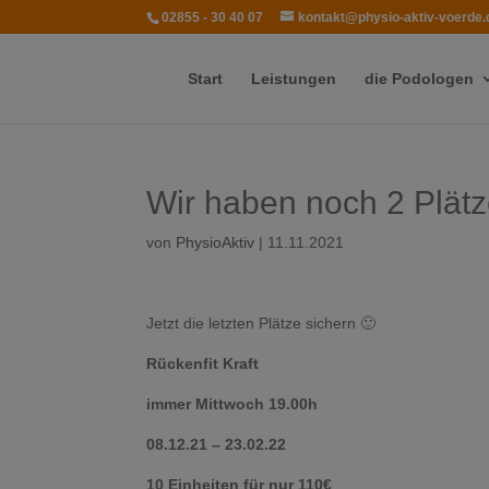
02855 - 30 40 07
kontakt@physio-aktiv-voerde.
Start
Leistungen
die Podologen
Wir haben noch 2 Plätze 
von
PhysioAktiv
|
11.11.2021
Jetzt die letzten Plätze sichern 🙂
Rückenfit Kraft
immer Mittwoch 19.00h
08.12.21 – 23.02.22
10 Einheiten für nur 110€